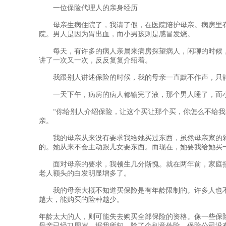
次，反反复复介...
一位保险代理人的亲身经历
母亲生病住院了，我请了假，在医院陪护母亲。病房里有
院。男人是因为胃出血，而小男孩则是感冒发烧。
每天，有许多的病人亲属来病房探望病人，闲聊的时候，
讲了一次又一次，反反复复介绍着。
我跟别人讲述保险的时候，我的母亲一直默不作声，只静
一天下午，病房的病人都输完了液，那个男人睡了，而小
“你给别人介绍保险，让这个买让那个买，你怎么不给我买
亲。
我的母亲从来没有要求我给她买过东西，虽然母亲家的彩
的。她从来不会主动跟儿女要东西。而现在，她要我给她买
面对母亲的要求，我顿生几分惭愧。就在两年前，家庭接
老人额头的白发明显增多了。
我的母亲大概不知道买保险是有年龄限制的。许多人也不
越大，能购买的险种越少。
年龄太大的人，则可能失去购买全部保险的资格。像一些保险
母亲已经71周岁，据我所知，除了个别意外险，保险公司没