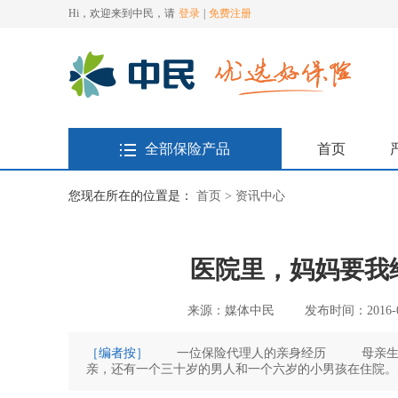
Hi，欢迎来到中民，请
登录
|
免费注册
全部保险产品
首页
您现在所在的位置是：
首页 >
资讯中心
医院里，妈妈要我给她
来源：媒体中民
发布时间：2016-08
［编者按］
一位保险代理人的亲身经历 母亲生病住院了，我请了假，在医院陪护母亲。病房里有三个床位，除了母
亲，还有一个三十岁的男人和一个六岁的小男孩在住院。男人是因
病人亲属来病房探望病人，闲聊的时候，我趁机给他们讲