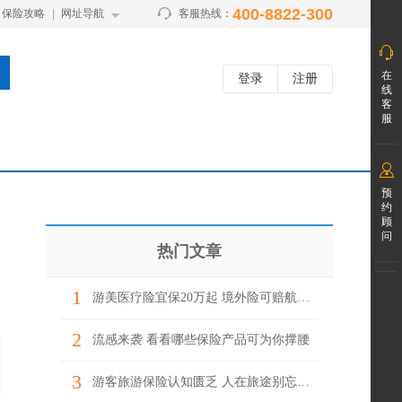
400-8822-300
保险攻略
网址导航
客服热线：
在
登录
注册
线
客
服
预
约
顾
问
热门文章
1
游美医疗险宜保20万起 境外险可赔航班延误
2
流感来袭 看看哪些保险产品可为你撑腰
3
游客旅游保险认知匮乏 人在旅途别忘上“保险”