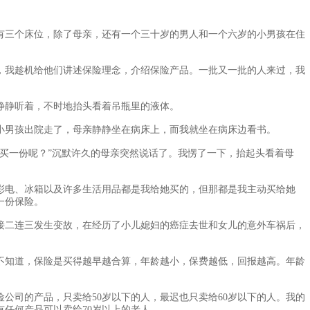
三个床位，除了母亲，还有一个三十岁的男人和一个六岁的小男孩在住
我趁机给他们讲述保险理念，介绍保险产品。一批又一批的人来过，我
静听着，不时地抬头看着吊瓶里的液体。
男孩出院走了，母亲静静坐在病床上，而我就坐在病床边看书。
一份呢？”沉默许久的母亲突然说话了。我愣了一下，抬起头看着母
电、冰箱以及许多生活用品都是我给她买的，但那都是我主动买给她
一份保险。
二连三发生变故，在经历了小儿媳妇的癌症去世和女儿的意外车祸后，
知道，保险是买得越早越合算，年龄越小，保费越低，回报越高。年龄
公司的产品，只卖给50岁以下的人，最迟也只卖给60岁以下的人。我的
有任何产品可以卖给70岁以上的老人。