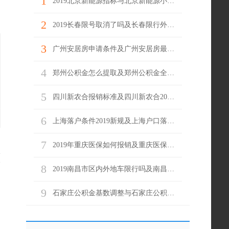
1
2019北京新能源指标与北京新能源小客车目录
2
2019长春限号取消了吗及长春限行外地车牌
3
广州安居房申请条件及广州安居房最新消息
4
郑州公积金怎么提取及郑州公积金全额提取条件
5
四川新农合报销标准及四川新农合2019报销范围
6
上海落户条件2019新规及上海户口落户政策
7
2019年重庆医保如何报销及重庆医保报销流程
论
8
2019南昌市区内外地车限行吗及南昌市区内外地车限行规定
9
石家庄公积金基数调整与石家庄公积金最低标准