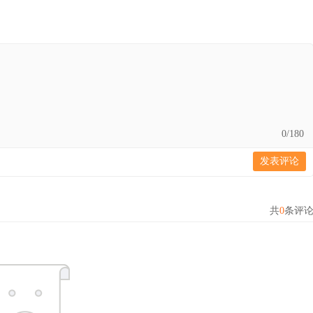
0
/180
发表评论
共
0
条评