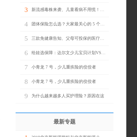
3
新流感毒株来袭、儿童看病不用慌！门急诊就医它来兜底
4
团体保险怎么选？大家最关心的 5 个问题，一次说清！
5
三款免健康告知、父母可投保的医疗险，哪款更适合？
6
给娃选保障：达尔文少儿宝贝计划VS君龙小青龙7号，谁更值得选？
7
小青龙 7 号，少儿重疾险的佼佼者
8
小青龙 7 号，少儿重疾险的佼佼者
9
为什么越来越多人买护理险？原因在这
最新专题
！