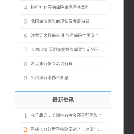
4
旅行社购买的保险难保游客意外
5
我国旅游保险的现状及发展前景
6
注意五大投保事项 旅游保险才更安全
7
长假出游 买旅游意外险需要牢记的三个关键词
8
常见旅行保险名词解释
9
出境游行李携带禁忌
最新资讯
1
金价飙升，长期持有黄金还是配保险？
2
重磅！分红型重疾险要来了，健康与财富一举两得？