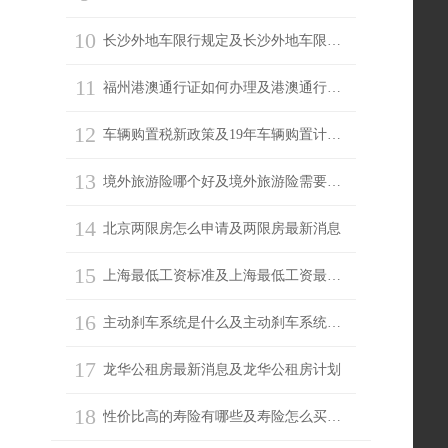
10
长沙外地车限行规定及长沙外地车限行吗
11
福州港澳通行证如何办理及港澳通行证续签
12
车辆购置税新政策及19年车辆购置计算器
13
境外旅游险哪个好及境外旅游险需要买吗
14
北京两限房怎么申请及两限房最新消息
15
上海最低工资标准及上海最低工资最新消息
16
主动刹车系统是什么及主动刹车系统有必要吗
17
龙华公租房最新消息及龙华公租房计划
18
性价比高的寿险有哪些及寿险怎么买划算