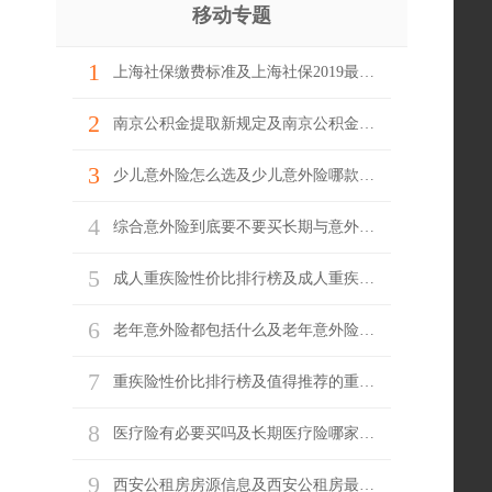
移动专题
1
上海社保缴费标准及上海社保2019最新基数
2
南京公积金提取新规定及南京公积金网上怎么提取
3
少儿意外险怎么选及少儿意外险哪款产品好
4
综合意外险到底要不要买长期与意外险哪家好
5
成人重疾险性价比排行榜及成人重疾险推荐
6
老年意外险都包括什么及老年意外险怎么陪
7
重疾险性价比排行榜及值得推荐的重疾险
8
医疗险有必要买吗及长期医疗险哪家最实惠
9
西安公租房房源信息及西安公租房最新消息