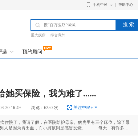
手机中民
帮助中心
搜 索
重大疾病
综合意外
严选
预约顾问
买保险，我为难了......
-30 16:49
浏览：6250 次
关注中民+
为胃出血，而小男孩则是感冒发烧。 每天，有许多的
述保险理念，介绍保险产品。一批又一批的人来过，我讲了一次又一