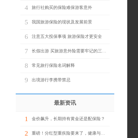
4
旅行社购买的保险难保游客意外
5
我国旅游保险的现状及发展前景
6
注意五大投保事项 旅游保险才更安全
7
长假出游 买旅游意外险需要牢记的三个关键词
8
常见旅行保险名词解释
9
出境游行李携带禁忌
最新资讯
1
金价飙升，长期持有黄金还是配保险？
2
重磅！分红型重疾险要来了，健康与财富一举两得？