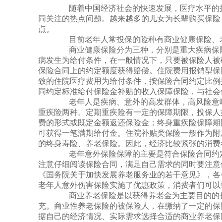
疾病保险、住院费用报销型保险、住院补贴型保险。重大疾病
随着中国经济社会的快速发展，医疗水平的提
同关注的热点问题。越来越多的儿女为长辈购买保险
点。
目前老年人常投保的险种有商业健康保险、老
商业健康保险分为三种，分别是重大疾病保险
病发生为给付条件，在一般情况下，只要被保险人被
保险合同上的约定额度获得赔偿。住院费用报销型保
致的住院医疗费用为给付条件，按保险合同约定比例
同约定标准给付保险金补贴的收入保障保险，与社会
老年人是疾病、意外的高发群体，高风险意味
重疾险两种。定期重疾险有一定的保障期限，投保人
费的形式或既定金额返还保险金；终身重疾险保障期
可获得一笔满期给付金。住院补贴类保险一般作为附
的终身寿险、养老保险。因此，经济比较紧张的消费
老年意外保险保障的主要是符合保险合同约定
注意仔细阅读保险合同，满足自己需求的同时要注意保
《国务院关于加快发展养老服务业的若干意见》，各
老年人意外伤害保险实施了优惠政策，消费者们可以
商业养老保险是以获得养老金为主要目的的长
充。商业性养老保险的被保险人，在缴纳了一定的保
据自己的经济情况、实际需求选择合适的商业养老保