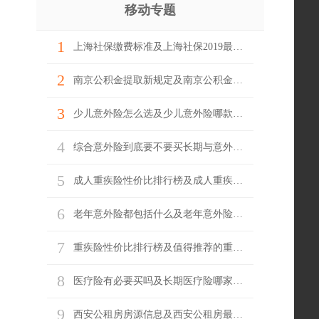
移动专题
1
上海社保缴费标准及上海社保2019最新基数
2
南京公积金提取新规定及南京公积金网上怎么提取
3
少儿意外险怎么选及少儿意外险哪款产品好
4
综合意外险到底要不要买长期与意外险哪家好
5
成人重疾险性价比排行榜及成人重疾险推荐
6
老年意外险都包括什么及老年意外险怎么陪
7
重疾险性价比排行榜及值得推荐的重疾险
8
医疗险有必要买吗及长期医疗险哪家最实惠
9
西安公租房房源信息及西安公租房最新消息