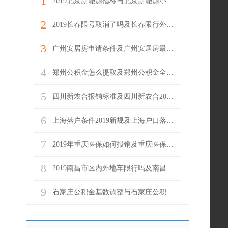
1
2019北京新能源指标与北京新能源小客车目录
2
2019长春限号取消了吗及长春限行外地车牌
3
广州安居房申请条件及广州安居房最新消息
4
郑州公积金怎么提取及郑州公积金全额提取条件
5
四川新农合报销标准及四川新农合2019报销范围
6
上海落户条件2019新规及上海户口落户政策
7
2019年重庆医保如何报销及重庆医保报销流程
8
2019南昌市区内外地车限行吗及南昌市区内外地车限行规定
9
石家庄公积金基数调整与石家庄公积金最低标准