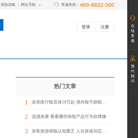
400-8822-300
保险攻略
网址导航
客服热线：
在
登录
注册
线
客
服
预
约
顾
问
热门文章
1
游美医疗险宜保20万起 境外险可赔航班延误
2
流感来袭 看看哪些保险产品可为你撑腰
3
游客旅游保险认知匮乏 人在旅途别忘上“保险”