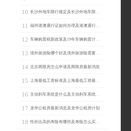
10
长沙外地车限行规定及长沙外地车限行吗
11
福州港澳通行证如何办理及港澳通行证续签
12
车辆购置税新政策及19年车辆购置计算器
13
境外旅游险哪个好及境外旅游险需要买吗
14
北京两限房怎么申请及两限房最新消息
15
上海最低工资标准及上海最低工资最新消息
16
主动刹车系统是什么及主动刹车系统有必要吗
17
龙华公租房最新消息及龙华公租房计划
18
性价比高的寿险有哪些及寿险怎么买划算