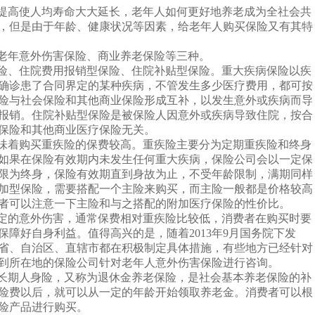
...
高使人均寿命大大延长，老年人如何更好地养老成为全社会共
，但是由于年龄、健康状况等因素，给老年人购买保险又有其特
年意外伤害保险、商业养老保险等三种。
、住院费用报销型保险、住院补贴型保险。重大疾病保险以疾
确诊患了合同界定的某种疾病，不管发生多少医疗费用，都可按
险与社会保险和其他商业保险形成互补，以发生意外或疾病而导
报销。住院补贴型保险是被保险人因意外或疾病导致住院，按合
保险和其他商业医疗保险无关。
着购买重疾险的保费较高。重疾险主要分为
定期重疾险
和终身
如果在保险有效期内未发生任何重大疾病，保险公司会以一定保
限为终身，保险有效期直到身故为止，不受年龄限制，满期同样
加型保险，需要搭配一个主险来购买，而主险一般都是价格较高
者可以注意一下主险和与之搭配的附加医疗保险的性价比。
的意外伤害，通常保费相对重疾险比较低，消费者在购买时要
障好自身利益。值得高兴的是，随着2013年9月国务院下发
省、自治区、直辖市都在积极制定具体措施，有些地方已经针对
到所在地的保险公司针对老年人意外伤害保险进行咨询。
期人身险，又称为退休金养老保险，是社会基本养老保险的补
险费以后，就可以从一定的年龄开始领取养老金。消费者可以根
险产品进行购买。