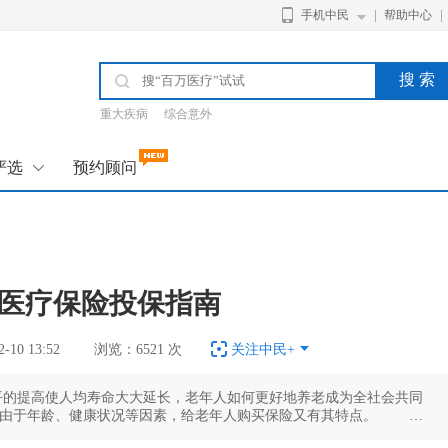
手机中民
帮助中心
搜 索
重大疾病
综合意外
严选
预约顾问
医疗保险投保指南
10 13:52
浏览：6521 次
关注中民+
的提高使人均寿命大大延长，老年人如何更好地养老成为全社会共同
由于年龄、健康状况等因素，给老年人购买保险又有其特点。 目
。 商业健康保险分为三种，分别是重大