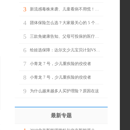
3
新流感毒株来袭、儿童看病不用慌！门急诊就医它来兜底
4
团体保险怎么选？大家最关心的 5 个问题，一次说清！
援
5
三款免健康告知、父母可投保的医疗险，哪款更适合？
6
给娃选保障：达尔文少儿宝贝计划VS君龙小青龙7号，谁更值得选？
7
小青龙 7 号，少儿重疾险的佼佼者
8
小青龙 7 号，少儿重疾险的佼佼者
9
为什么越来越多人买护理险？原因在这
最新专题
论