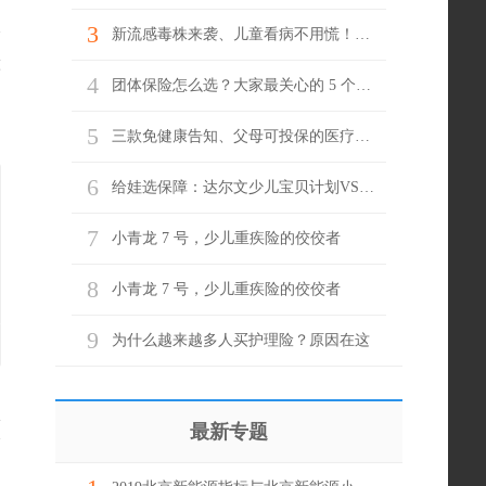
3
新流感毒株来袭、儿童看病不用慌！门急诊就医它来兜底
做
4
团体保险怎么选？大家最关心的 5 个问题，一次说清！
5
三款免健康告知、父母可投保的医疗险，哪款更适合？
6
给娃选保障：达尔文少儿宝贝计划VS君龙小青龙7号，谁更值得选？
7
小青龙 7 号，少儿重疾险的佼佼者
8
小青龙 7 号，少儿重疾险的佼佼者
9
为什么越来越多人买护理险？原因在这
论
最新专题