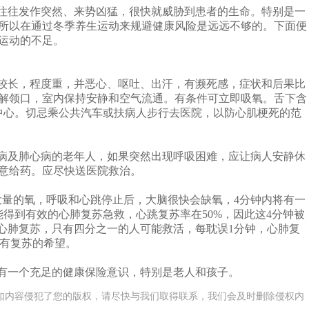
往发作突然、来势凶猛，很快就威胁到患者的生命。特别是一
所以在通过冬季养生运动来规避健康风险是远远不够的。下面便
运动的不足。
长，程度重，并恶心、呕吐、出汗，有濒死感，症状和后果比
解领口，室内保持安静和空气流通。有条件可立即吸氧。舌下含
救中心。切忌乘公共汽车或扶病人步行去医院，以防心肌梗死的范
及肺心病的老年人，如果突然出现呼吸困难，应让病人安静休
意给药。应尽快送医院救治。
量的氧，呼吸和心跳停止后，大脑很快会缺氧，4分钟内将有一
得到有效的心肺复苏急救，心跳复苏率在50%，因此这4分钟被
行心肺复苏，只有四分之一的人可能救活，每耽误1分钟，心肺复
少有复苏的希望。
有一个充足的
健康保险
意识，特别是老人和孩子。
如内容侵犯了您的版权，请尽快与我们取得联系，我们会及时删除侵权内