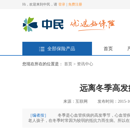
Hi，欢迎来到中民，请
登录
|
免费注册
全部保险产品
首页
您现在所在的位置是：
首页 >
资讯中心
远离冬季高发
来源：互联网
发布时间：2015-10-
［编者按］
冬季是心血管疾病的高发季节，心血管疾
老人孩子，在冬季时常因为较弱的抵抗力而生病。所以在
养生相关风险的概括，为您揭示冬季养生运动的不足。 常见冬季疾病 1.急性心肌梗死 病人疼痛的部位与心绞痛相