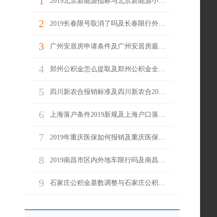
1
2019北京新能源指标与北京新能源小客车目录
2
2019长春限号取消了吗及长春限行外地车牌
3
广州安居房申请条件及广州安居房最新消息
4
郑州公积金怎么提取及郑州公积金全额提取条件
5
四川新农合报销标准及四川新农合2019报销范围
6
上海落户条件2019新规及上海户口落户政策
7
2019年重庆医保如何报销及重庆医保报销流程
8
2019南昌市区内外地车限行吗及南昌市区内外地车限行规定
9
石家庄公积金基数调整与石家庄公积金最低标准