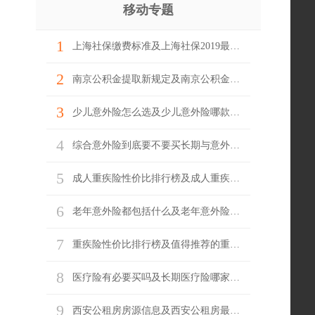
移动专题
1
上海社保缴费标准及上海社保2019最新基数
2
南京公积金提取新规定及南京公积金网上怎么提取
3
少儿意外险怎么选及少儿意外险哪款产品好
4
综合意外险到底要不要买长期与意外险哪家好
5
成人重疾险性价比排行榜及成人重疾险推荐
6
老年意外险都包括什么及老年意外险怎么陪
7
重疾险性价比排行榜及值得推荐的重疾险
8
医疗险有必要买吗及长期医疗险哪家最实惠
9
西安公租房房源信息及西安公租房最新消息