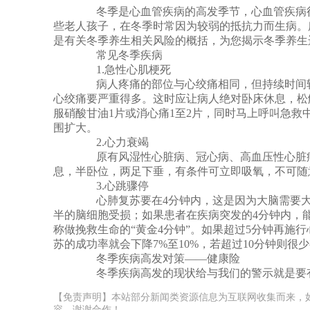
同，但持续时间较长，程度重，并恶心、呕吐、...
冬季是心血管疾病的高发季节，心血管疾病往
些老人孩子，在冬季时常因为较弱的抵抗力而生病。
是有关冬季养生相关风险的概括，为您揭示冬季养生
常见冬季疾病
1.急性心肌梗死
病人疼痛的部位与心绞痛相同，但持续时间较
心绞痛要严重得多。这时应让病人绝对卧床休息，松
服硝酸甘油1片或消心痛1至2片，同时马上呼叫急
围扩大。
2.心力衰竭
原有风湿性心脏病、冠心病、高血压性心脏病
息，半卧位，两足下垂，有条件可立即吸氧，不可随
3.心跳骤停
心肺复苏要在4分钟内，这是因为大脑需要大
半的脑细胞受损；如果患者在疾病突发的4分钟内，能
称做挽救生命的“黄金4分钟”。如果超过5分钟再施
苏的成功率就会下降7%至10%，若超过10分钟则很
冬季疾病高发对策——健康险
冬季疾病高发的现状给与我们的警示就是要
【免责声明】本站部分新闻类资源信息为互联网收集而来，
容，谢谢合作！