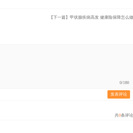
【下一篇】甲状腺疾病高发 健康险保障怎么
0
/180
发表评论
共
0
条评