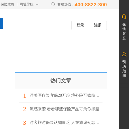
400-8822-300
保险攻略
网址导航
客服热线：
在
登录
注册
线
客
服
预
约
顾
问
热门文章
1
游美医疗险宜保20万起 境外险可赔航班延误
2
流感来袭 看看哪些保险产品可为你撑腰
3
游客旅游保险认知匮乏 人在旅途别忘上“保险”