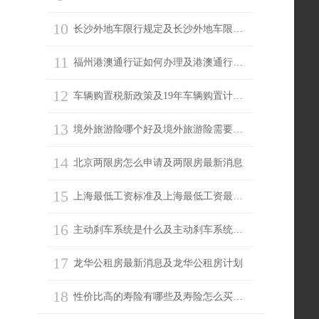
10
长沙外地车限行规定及长沙外地车限行吗
11
福州港澳通行证如何办理及港澳通行证续签
12
车辆购置税新政策及19年车辆购置计算器
13
境外旅游险哪个好及境外旅游险需要买吗
14
北京两限房怎么申请及两限房最新消息
15
上海最低工资标准及上海最低工资最新消息
16
主动刹车系统是什么及主动刹车系统有必要吗
17
龙华公租房最新消息及龙华公租房计划
18
性价比高的寿险有哪些及寿险怎么买划算