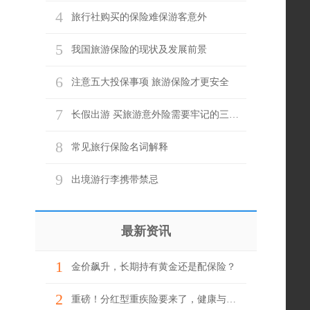
4
旅行社购买的保险难保游客意外
5
我国旅游保险的现状及发展前景
6
注意五大投保事项 旅游保险才更安全
7
长假出游 买旅游意外险需要牢记的三个关键词
8
常见旅行保险名词解释
9
出境游行李携带禁忌
最新资讯
1
金价飙升，长期持有黄金还是配保险？
2
重磅！分红型重疾险要来了，健康与财富一举两得？