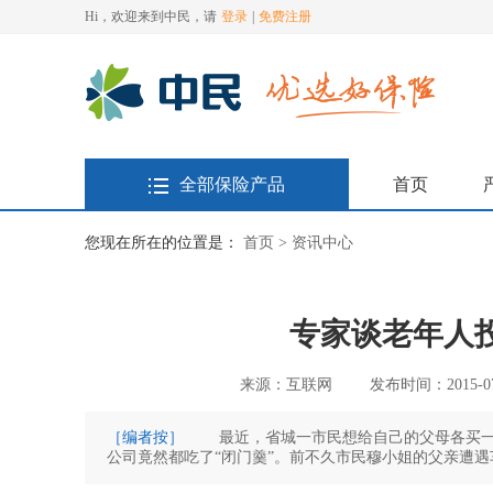
Hi，欢迎来到中民，请
登录
|
免费注册
全部保险产品
首页
您现在所在的位置是：
首页 >
资讯中心
专家谈老年人投
来源：互联网
发布时间：2015-07-
［编者按］
最近，省城一市民想给自己的父母各买一
公司竟然都吃了“闭门羹”。前不久市民穆小姐的父亲遭
想看看市面上有没有适合老年人的险种，结果发现，65