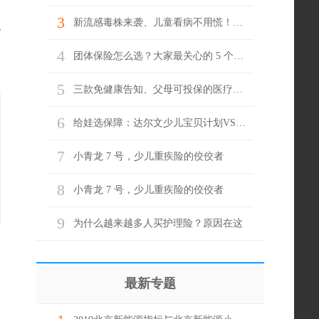
3
新流感毒株来袭、儿童看病不用慌！门急诊就医它来兜底
机
4
团体保险怎么选？大家最关心的 5 个问题，一次说清！
5
三款免健康告知、父母可投保的医疗险，哪款更适合？
6
给娃选保障：达尔文少儿宝贝计划VS君龙小青龙7号，谁更值得选？
7
小青龙 7 号，少儿重疾险的佼佼者
8
小青龙 7 号，少儿重疾险的佼佼者
9
为什么越来越多人买护理险？原因在这
论
最新专题