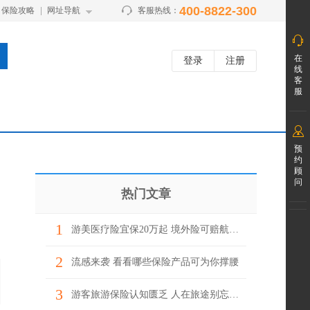
400-8822-300
保险攻略
网址导航
客服热线：
在
登录
注册
线
客
服
预
约
顾
问
热门文章
1
游美医疗险宜保20万起 境外险可赔航班延误
2
流感来袭 看看哪些保险产品可为你撑腰
3
游客旅游保险认知匮乏 人在旅途别忘上“保险”