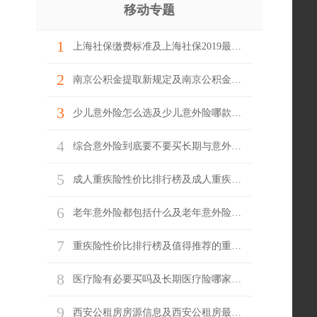
移动专题
1
上海社保缴费标准及上海社保2019最新基数
2
南京公积金提取新规定及南京公积金网上怎么提取
3
少儿意外险怎么选及少儿意外险哪款产品好
4
综合意外险到底要不要买长期与意外险哪家好
5
成人重疾险性价比排行榜及成人重疾险推荐
6
老年意外险都包括什么及老年意外险怎么陪
7
重疾险性价比排行榜及值得推荐的重疾险
8
医疗险有必要买吗及长期医疗险哪家最实惠
9
西安公租房房源信息及西安公租房最新消息