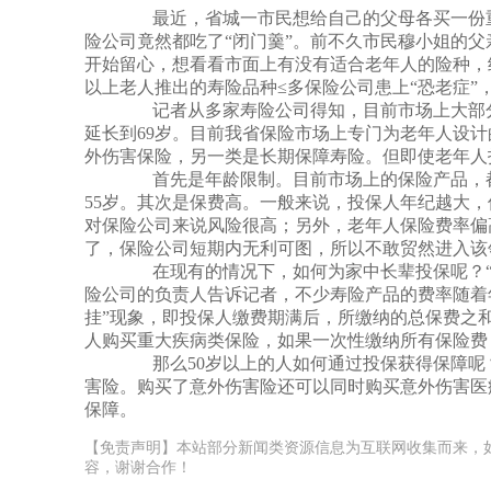
品种≤多保险公司患上“恐老...
最近，省城一市民想给自己的父母各买一份重
险公司竟然都吃了“闭门羹”。前不久市民穆小姐的
开始留心，想看看市面上有没有适合老年人的险种，结
以上老人推出的寿险品种≤多保险公司患上“恐老症
记者从多家寿险公司得知，目前市场上大部分
延长到69岁。目前我省保险市场上专门为老年人设
外伤害保险，另一类是长期保障寿险。但即使老年
首先是年龄限制。目前市场上的保险产品，都限
55岁。其次是保费高。一般来说，投保人年纪越大
对保险公司来说风险很高；另外，老年人保险费率偏
了，保险公司短期内无利可图，所以不敢贸然进
在现有的情况下，如何为家中长辈投保呢？“从
险公司的负责人告诉记者，不少寿险产品的费率随着
挂”现象，即投保人缴费期满后，所缴纳的总保费之
人购买重大疾病类保险，如果一次性缴纳所有保险
那么50岁以上的人如何通过投保获得保障呢
害险。购买了意外伤害险还可以同时购买意外伤害医
保障。
【免责声明】本站部分新闻类资源信息为互联网收集而来，
容，谢谢合作！