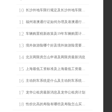
10
长沙外地车限行规定及长沙外地车限行吗
11
福州港澳通行证如何办理及港澳通行证续签
12
车辆购置税新政策及19年车辆购置计算器
13
境外旅游险哪个好及境外旅游险需要买吗
14
北京两限房怎么申请及两限房最新消息
15
上海最低工资标准及上海最低工资最新消息
16
主动刹车系统是什么及主动刹车系统有必要吗
17
龙华公租房最新消息及龙华公租房计划
18
性价比高的寿险有哪些及寿险怎么买划算