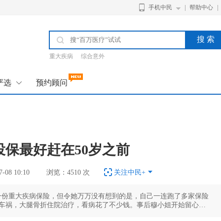
手机中民
帮助中心
搜 索
重大疾病
综合意外
严选
预约顾问
保最好赶在50岁之前
08 10:10
浏览：4510 次
关注中民+
份重大疾病保险，但令她万万没有想到的是，自己一连跑了多家保险
遇车祸，大腿骨折住院治疗，看病花了不少钱。事后穆小姐开始留心，
岁的老父竟无保可投，因为市面上很难找到为60岁以上老人推出的寿险