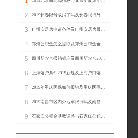
1
2019北京新能源指标与北京新能源小客车目录
2
2019长春限号取消了吗及长春限行外地车牌
3
广州安居房申请条件及广州安居房最新消息
4
郑州公积金怎么提取及郑州公积金全额提取条件
5
四川新农合报销标准及四川新农合2019报销范围
6
上海落户条件2019新规及上海户口落户政策
7
2019年重庆医保如何报销及重庆医保报销流程
8
2019南昌市区内外地车限行吗及南昌市区内外地车限行规定
9
石家庄公积金基数调整与石家庄公积金最低标准