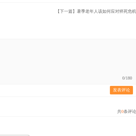
【下一篇】暑季老年人该如何应对猝死危
0
/180
发表评论
共
0
条评