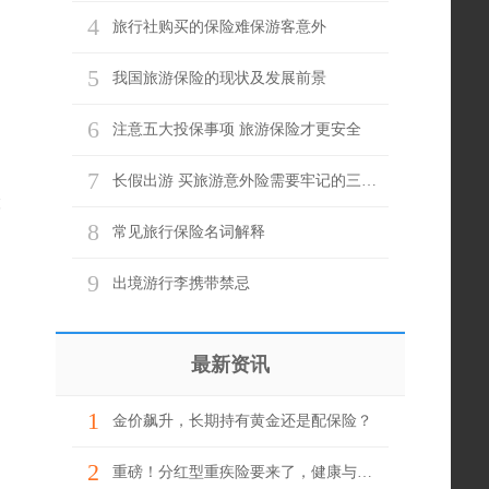
4
旅行社购买的保险难保游客意外
5
我国旅游保险的现状及发展前景
6
注意五大投保事项 旅游保险才更安全
7
长假出游 买旅游意外险需要牢记的三个关键词
险
8
常见旅行保险名词解释
9
出境游行李携带禁忌
最新资讯
1
金价飙升，长期持有黄金还是配保险？
2
重磅！分红型重疾险要来了，健康与财富一举两得？