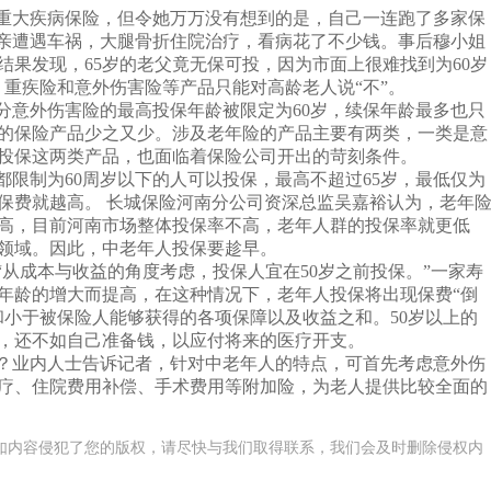
大疾病保险，但令她万万没有想到的是，自己一连跑了多家保
父亲遭遇车祸，大腿骨折住院治疗，看病花了不少钱。事后穆小姐
果发现，65岁的老父竟无保可投，因为市面上很难找到为60岁
”，重疾险和意外伤害险等产品只能对高龄老人说“不”。
意外伤害险的最高投保年龄被限定为60岁，续保年龄最多也只
计的保险产品少之又少。涉及老年险的产品主要有两类，一类是意
人投保这两类产品，也面临着保险公司开出的苛刻条件。
制为60周岁以下的人可以投保，最高不超过65岁，最低仅为
，保费就越高。 长城保险河南分公司资深总监吴嘉裕认为，老年
高，目前河南市场整体投保率不高，老年人群的投保率就更低
入该领域。因此，中老年人投保要趁早。
成本与收益的角度考虑，投保人宜在50岁之前投保。”一家寿
年龄的增大而提高，在这种情况下，老年人投保将出现保费“倒
和小于被保险人能够获得的各项保障以及收益之和。50岁以上的
费，还不如自己准备钱，以应付将来的医疗开支。
？业内人士告诉记者，针对中老年人的特点，可首先考虑意外伤
疗、住院费用补偿、手术费用等附加险，为老人提供比较全面的
如内容侵犯了您的版权，请尽快与我们取得联系，我们会及时删除侵权内