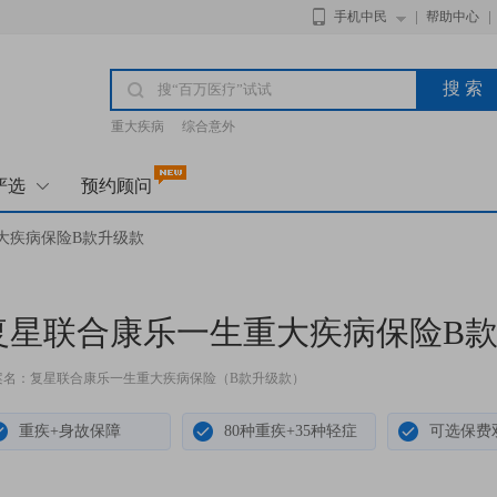
手机中民
帮助中心
搜 索
重大疾病
综合意外
严选
预约顾问
大疾病保险B款升级款
复星联合康乐一生重大疾病保险B
案名：复星联合康乐一生重大疾病保险（B款升级款）
重疾+身故保障
80种重疾+35种轻症
可选保费