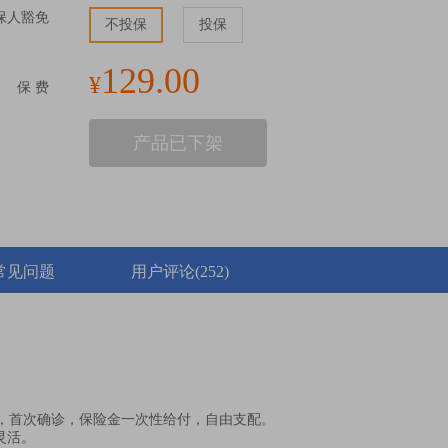
保人豁免
不投保
投保
129.00
¥
保 费
产品已下架
常见问题
用户评论
(252)
疾，首次确诊，保险金一次性给付，自由支配。
灵活。