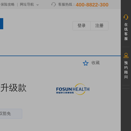
400-8822-300
保险攻略
网址导航
客服热线：
在
登录
注册
线
客
服
收藏
预
约
顾
问
款升级款
双豁免