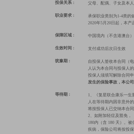
投保关系 :
父母、配偶、子女及本人
职业要求 :
承保职业类别为1-4类的
2020年5月20日起，
保障区域 :
中国境内（不含港澳台）
生效时间 :
支付成功后次日生效
犹豫期 :
自投保人签收本合同（电
人认为本合同与投保人的
投保人须填写解除合同申
发生的保险事故，本公司
等待期 :
1、《复星联合康乐一生重
人在等待期内因非意外的
将按投保人已交纳本合同
2、如附加轻症及豁免，
180内（含 180 
疾病，保险公司将按投保