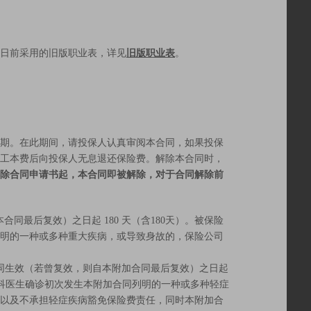
月20日前采用的旧版职业表，详见
旧版职业表
。
豫期。在此期间，请投保人认真审阅本合同，如果投保
元工本费后向投保人无息退还保险费。解除本合同时，
除合同申请书起，本合同即被解除，对于合同解除前
同最后复效）之日起 180 天（含180天）。被保险
明的一种或多种重大疾病，或导致身故的，保险公司
同生效（若曾复效，则自本附加合同最后复效）之日起
由专科医生确诊初次发生本附加合同列明的一种或多种轻症
以及不承担轻症疾病豁免保险费责任，同时本附加合