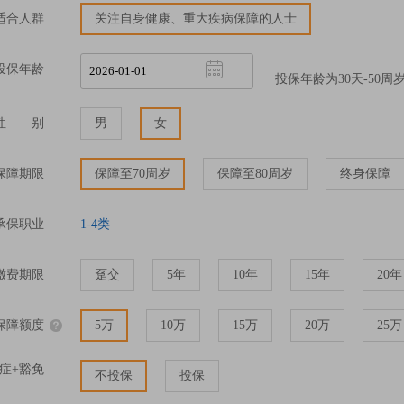
适合人群
关注自身健康、重大疾病保障的人士
投保年龄
投保年龄为30天-50周
性 别
男
女
保障期限
保障至70周岁
保障至80周岁
终身保障
承保职业
1-4类
缴费期限
趸交
5年
10年
15年
20年
保障额度
5万
10万
15万
20万
25万
症+豁免
不投保
投保