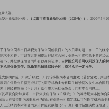
健康人群。
本产品使用新版职业表，
（点击可查看新版职业表（2020版））
。2020年5
子保险合同发出日期视为保险合同签收日）的次日零时起，有15日的犹
需求不相符，可以在此期间提出解除本合同，保险公司将扣除不超过10
请书，并提供保险合同和有效身份证件，
自保险公司公司收到投保人的解
不承担保险责任。犹豫期后解除保险合同，您将承担一定损失。
大疾病保险（B 款升级款）》的等待期为本合同生效（若曾复效，则自本合
原因在保险公司指定或认可的医疗机构由专科医生确诊初次发生本合同列
累计保险费数额（不计息）给付重大疾病保险金，同时本合同终止。
《复星联合附加康乐一生轻症疾病保险（升级款）》的等待期为本附加合
天）。被保险人在等待期内因非意外的原因在保险公司指定或认可的医疗机构
人已交纳的本附加合同累计保险费数额（不计息）给付轻症疾病保险金，